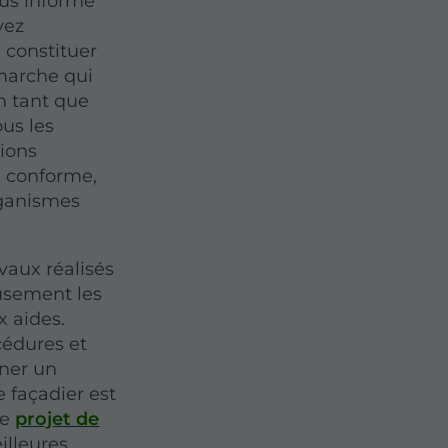
vous informe
vez
 constituer
marche qui
n tant que
ous les
ions
re conforme,
rganismes
avaux réalisés
usement les
x aides.
cédures et
gner un
e façadier est
re
projet de
illeures