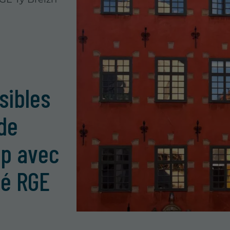
sibles
de
mp avec
ié RGE