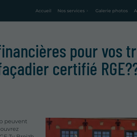
Accueil
Nos services
Galerie photos
A
financières pour vos 
façadier certifié RGE?
mp peuvent
couvrez
GE Ty Breizh