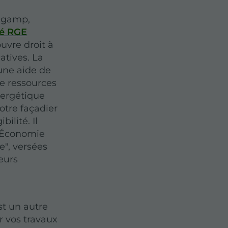
ingamp,
ié RGE
uvre droit à
catives. La
une aide de
de ressources
nergétique
Notre façadier
bilité. Il
d'Économie
e", versées
leurs
st un autre
r vos travaux