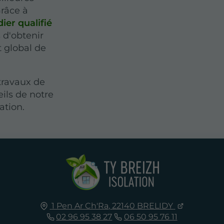
Grâce à
ier qualifié
 d'obtenir
t global de
travaux de
ils de notre
ation.
1 Pen Ar Ch'Ra,
22140
BRELIDY
02 96 95 38 27
06 50 95 76 11