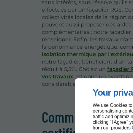
sans intérêts, sous réserve qu'ils s
effectués par un façadier RGE. Ce
collectivités locales de la région
peuvent aussi proposer des aides
complémentaires ; notre façadier
renseigner. Enfin, les travaux d'a
la performance énergétique, co
isolation thermique par l'extérie
notre façadier, bénéficient d'un t
réduit à 5,5%. Choisir un
façadier
vos travaux
est donc un avantage 
considérable.
Your priva
We use Cookies to
Comment notre fa
personalising conte
traffic and optimizi
clicking "I Agree" 
certifié RGE Ty Br
from our providers