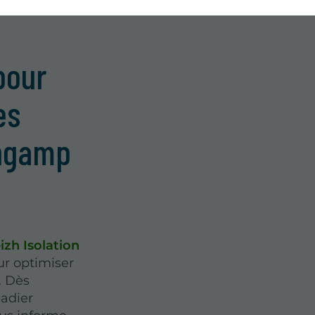
pour
es
ingamp
izh Isolation
r optimiser
. Dès
çadier