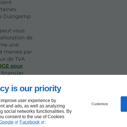
oient
rtaines
 de Guingamp
 peut vous
mélioration de
mme une
ur
menée par
aux de TVA
 RGE pour
financier
cy is our priority
 improve user experience by
Customize
çadier
nt and ads, as well as analyzing
ng social networks functionalities. By
you consent to the use of Cookies
eizh
Google
Facebook
.