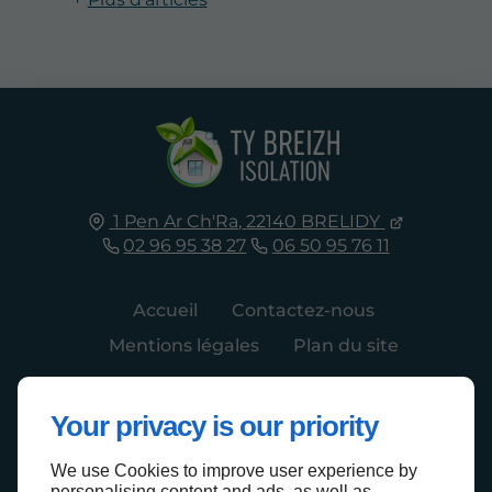
1 Pen Ar Ch'Ra,
22140
BRELIDY
02 96 95 38 27
06 50 95 76 11
Accueil
Contactez-nous
Mentions légales
Plan du site
Your privacy is our priority
We use Cookies to improve user experience by
Haut de page
personalising content and ads, as well as