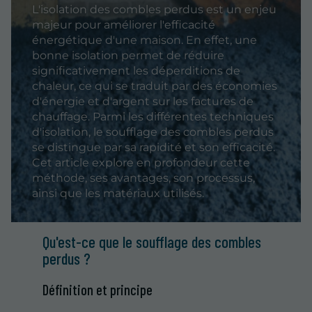
L'isolation des combles perdus est un enjeu
majeur pour améliorer l'efficacité
énergétique d'une maison. En effet, une
bonne isolation permet de réduire
significativement les déperditions de
chaleur, ce qui se traduit par des économies
d'énergie et d'argent sur les factures de
chauffage. Parmi les différentes techniques
d'isolation, le soufflage des combles perdus
se distingue par sa rapidité et son efficacité.
Cet article explore en profondeur cette
méthode, ses avantages, son processus,
ainsi que les matériaux utilisés.
Qu'est-ce que le soufflage des combles
perdus ?
Définition et principe