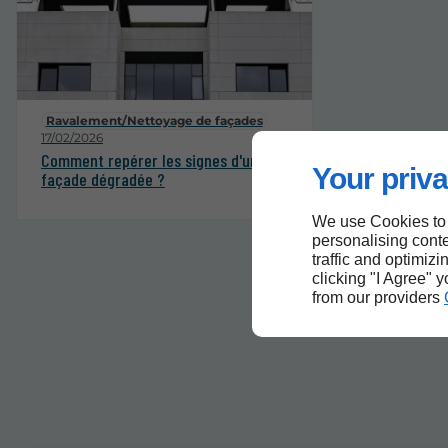
Ravalement/Nettoyage de façades
17/02/2026
Comment repérer les signes d'une
Your priva
façade dégradée ?
We use Cookies to
personalising conte
traffic and optimizi
clicking "I Agree" 
from our providers