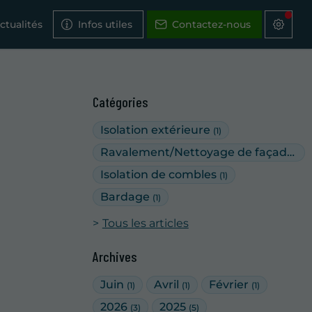
ctualités
Infos utiles
Contactez-nous
Catégories
Isolation extérieure
(1)
Ravalement/Nettoyage de façades
(5
Isolation de combles
(1)
Bardage
(1)
Tous les articles
Archives
Juin
Avril
Février
(1)
(1)
(1)
2026
2025
(3)
(5)