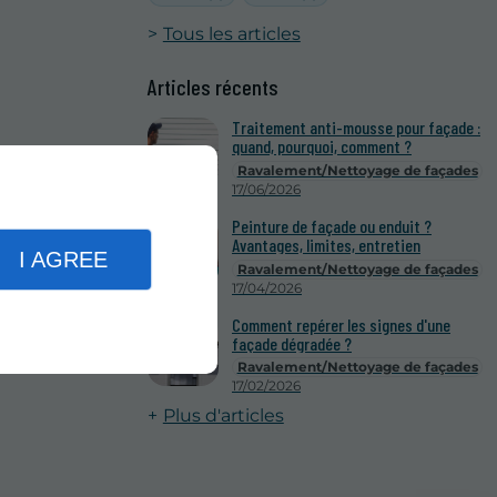
Tous les articles
Articles récents
Traitement anti-mousse pour façade :
quand, pourquoi, comment ?
Ravalement/Nettoyage de façades
17/06/2026
Peinture de façade ou enduit ?
Avantages, limites, entretien
I AGREE
Ravalement/Nettoyage de façades
17/04/2026
Comment repérer les signes d'une
façade dégradée ?
Ravalement/Nettoyage de façades
17/02/2026
Plus d'articles