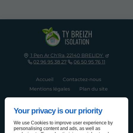
1 Pen Ar Ch'Ra,
22140
BRELIDY
02 96 95 38 27
06 50 95 76 11
Accueil
Contactez-nous
Mentions légales
Plan du site
Your privacy is our priority
We use Cookies to improve user experience by
Haut de page
personalising content and ads, as well as